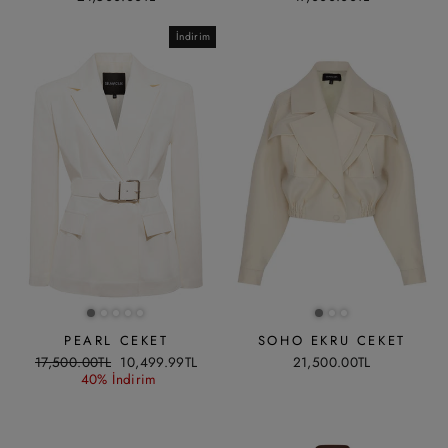
İndirim
PEARL CEKET
SOHO EKRU CEKET
Liste
İndirimli
17,500.00TL
10,499.99TL
21,500.00TL
fiyatı
fiyat
40% İndirim