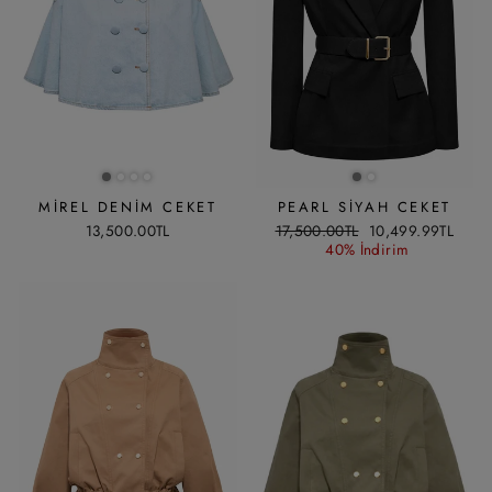
MIREL DENIM CEKET
PEARL SIYAH CEKET
Liste
İndirimli
13,500.00TL
17,500.00TL
10,499.99TL
fiyatı
fiyat
40% İndirim