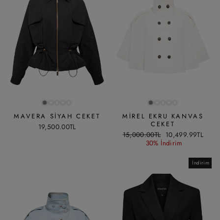
MAVERA SIYAH CEKET
MIREL EKRU KANVAS
CEKET
19,500.00TL
Liste
İndirimli
15,000.00TL
10,499.99TL
fiyatı
fiyat
30% İndirim
İndirim