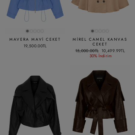
MAVERA MAVI CEKET
MIREL CAMEL KANVAS
CEKET
19,500.00TL
Liste
İndirimli
15,000.00TL
10,499.99TL
fiyatı
fiyat
30% İndirim