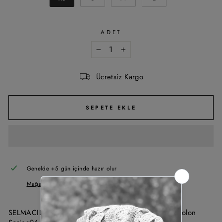
ADET
−
+
Ücretsiz Kargo
SEPETE EKLE
Genelde +5 gün içinde hazır olur
Mağaza bilgisi görüntüle
SELMACILEK Kahverengi Deri Bel Detaylı Denim Pantolon