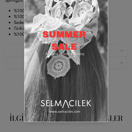
Spring26 koleksiyonu için elle dikilmiştir.
%100 Pamuk / Garnili %100 Polyester
%100 vegan deriden üretilmiştir.
Sadece kuru temizleme yapınız.
Türkiye'de üretilmiştir.
%100 yerli üretimdir.
ÖLÇÜ TABLOSU
KUMAŞ BILGISI
Pinle
Pinterest'te
Paylaş
İLGINIZI ÇEKEBİLECEK ÜRÜNLER