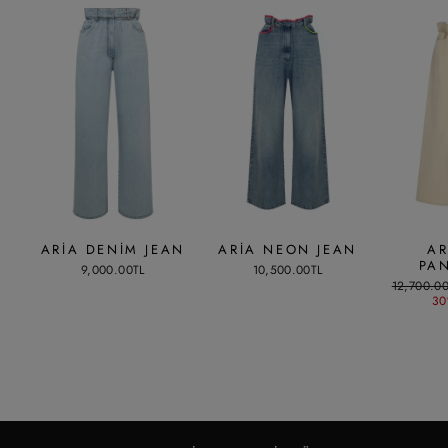
ARIA DENIM JEAN
ARIA NEON JEAN
AR
PA
9,000.00TL
10,500.00TL
Liste
12,700.0
fiyatı
30