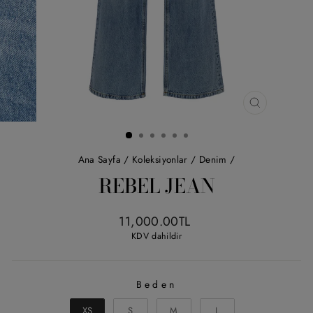
KAPAT
(ESC)
Ana Sayfa
/
Koleksiyonlar
/
Denim
/
REBEL JEAN
Liste
11,000.00TL
fiyatı
KDV dahildir
Beden
BEDEN
XS
S
M
L