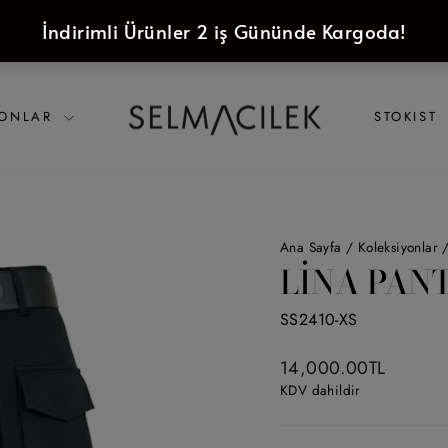
YONLAR
STOKIST
Ana Sayfa
/
Koleksiyonlar
LINA PAN
SS2410-XS
Liste
14,000.00TL
fiyatı
KDV dahildir