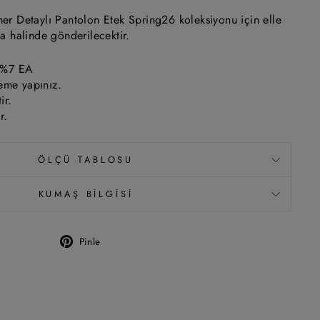
 Detaylı Pantolon Etek Spring26 koleksiyonu için elle
rça halinde gönderilecektir.
 %7 EA
eme yapınız.
ir.
r.
ÖLÇÜ TABLOSU
KUMAŞ BILGISI
Pinle
Pinterest'te
Paylaş