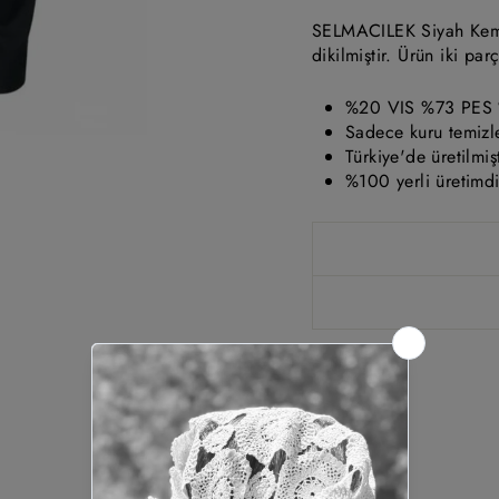
SELMACILEK Siyah Kemer
dikilmiştir. Ürün iki pa
%20 VIS %73 PES
Sadece kuru temizl
Türkiye'de üretilmişt
%100 yerli üretimdi