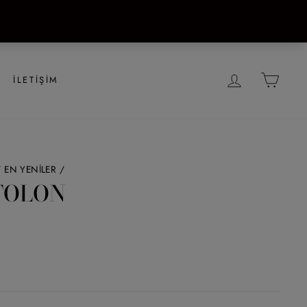
GIRIŞ YAP
SEPE
İLETIŞIM
/
EN YENİLER
/
TOLON