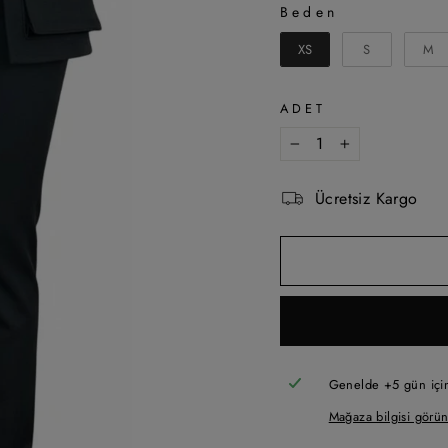
Beden
BEDEN
XS
S
M
ADET
−
+
Ücretsiz Kargo
Genelde +5 gün için
Mağaza bilgisi görün