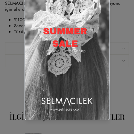
SELMACILEK Denim Crop Kısa Ceket Spring26 koleksiyonu
için elle dikilmiştir.
%100 Pamuk
Sadece kuru temizleme.
Türkiye de üretilmiştir.
ÖLÇÜ TABLOSU
KUMAŞ BILGISI
Pinle
Pinterest'te
Paylaş
İLGINIZI ÇEKEBİLECEK ÜRÜNLER