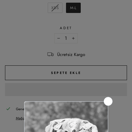
BEDEN
XS-S
M-L
ADET
−
+
Ücretsiz Kargo
SEPETE EKLE
Genelde +5 gün içinde hazır olur
Mağaza bilgisi görüntüle