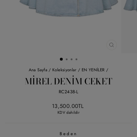
KAPAT
(ESC)
Ana Sayfa
/
Koleksiyonlar
/
EN YENİLER
/
MIREL DENIM CEKET
RC2438-L
Liste
13,500.00TL
fiyatı
KDV dahildir
Beden