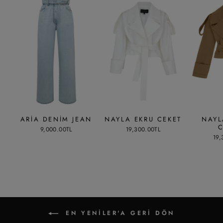
ARIA DENIM JEAN
NAYLA EKRU CEKET
NAYL
C
9,000.00TL
19,300.00TL
19,
EN YENİLER'A GERI DÖN