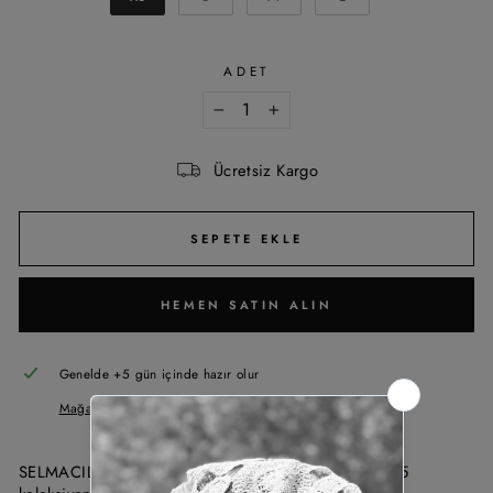
ADET
−
+
Ücretsiz Kargo
SEPETE EKLE
HEMEN SATIN ALIN
Genelde +5 gün içinde hazır olur
Mağaza bilgisi görüntüle
SELMACILEK Camel Kanvas Pantolon Sonbahar/Kış 25