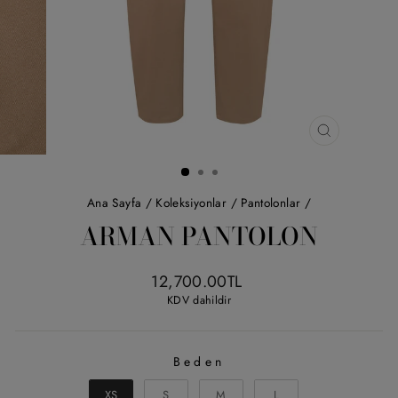
KAPAT
(ESC)
Ana Sayfa
/
Koleksiyonlar
/
Pantolonlar
/
ARMAN PANTOLON
Liste
12,700.00TL
fiyatı
KDV dahildir
Beden
BEDEN
XS
S
M
L