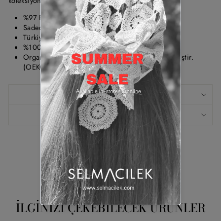
koleksiyonu için elle dikilmiştir.
%97 Pamuk %3 Elastan
Sadece Kuru Temizleme Yapınız.
Türkiye de üretilmiştir.
%100 Yerli Üretim
Organik tekstil belgesine sahip kumaştan üretilmiştir.
(OEKO-TEX CONFIDENCE IN TEXTILES)
ÖLÇÜ TABLOSU
KUMAŞ BILGISI
Pinle
Pinterest'te
Paylaş
İLGINIZI ÇEKEBİLECEK ÜRÜNLER