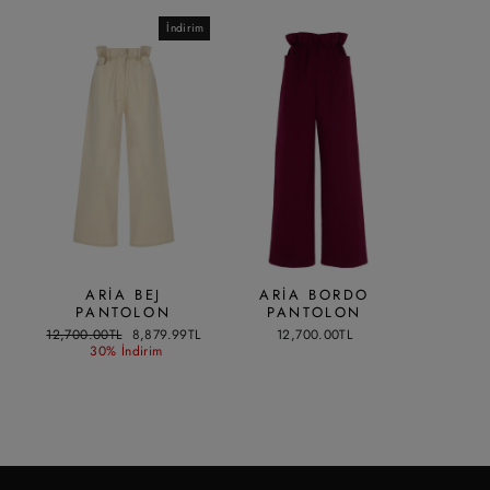
İndirim
ARIA BEJ
ARIA BORDO
PANTOLON
PANTOLON
Liste
İndirimli
12,700.00TL
8,879.99TL
12,700.00TL
fiyatı
fiyat
30% İndirim