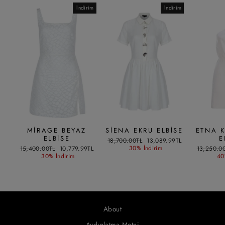
İndirim
İndirim
MIRAGE BEYAZ
SIENA EKRU ELBISE
ETNA K
ELBISE
E
Liste
İndirimli
18,700.00TL
13,089.99TL
fiyatı
fiyat
Liste
İndirimli
30% İndirim
Liste
15,400.00TL
10,779.99TL
13,250.0
fiyatı
fiyat
fiyatı
30% İndirim
40
About
Aydınlatma Metni