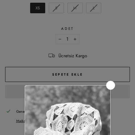
BEDEN
XS
S
M
L
ADET
−
+
Ücretsiz Kargo
SEPETE EKLE
Genelde +5 gün içinde hazır olur
Mağaza bilgisi görüntüle