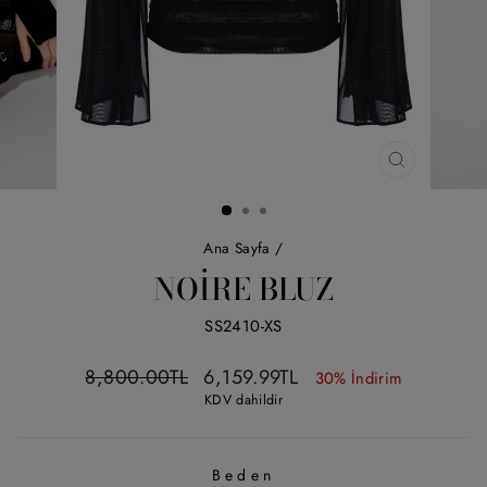
KAPAT
(ESC)
Ana Sayfa
/
NOIRE BLUZ
SS2410-XS
Liste
İndirimli
8,800.00TL
6,159.99TL
30% İndirim
fiyatı
fiyat
KDV dahildir
Beden